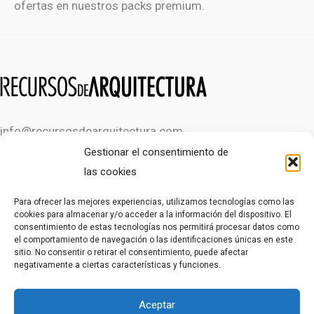
ofertas en nuestros packs premium.
info@recursosdearquitectura.com
Gestionar el consentimiento de
las cookies
OTROS RECURSOS
Para ofrecer las mejores experiencias, utilizamos tecnologías como las
cookies para almacenar y/o acceder a la información del dispositivo. El
consentimiento de estas tecnologías nos permitirá procesar datos como
CURSO DE AUTOCAD GRATIS
el comportamiento de navegación o las identificaciones únicas en este
CURSO DE AUTOCAD EN VÍDEOS
sitio. No consentir o retirar el consentimiento, puede afectar
negativamente a ciertas características y funciones.
LEGAL
Aceptar