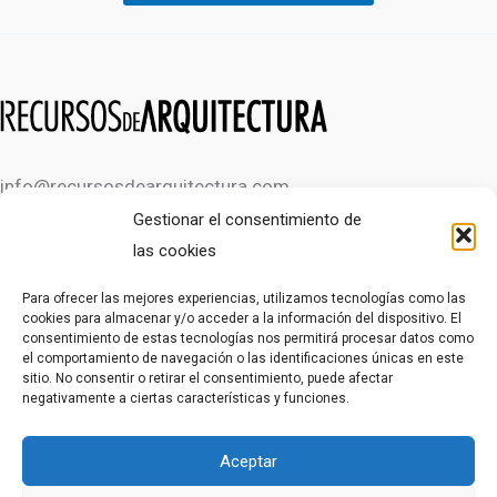
info@recursosdearquitectura.com
Gestionar el consentimiento de
las cookies
OTROS RECURSOS
Para ofrecer las mejores experiencias, utilizamos tecnologías como las
cookies para almacenar y/o acceder a la información del dispositivo. El
consentimiento de estas tecnologías nos permitirá procesar datos como
CURSO DE AUTOCAD GRATIS
el comportamiento de navegación o las identificaciones únicas en este
CURSO DE AUTOCAD EN VÍDEOS
sitio. No consentir o retirar el consentimiento, puede afectar
negativamente a ciertas características y funciones.
LEGAL
Aceptar