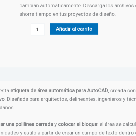
cambian automáticamente. Descarga los archivos
ahorra tiempo en tus proyectos de diseño.
Etiqueta
Añadir al carrito
de
Área
editable
cantidad
 esta
etiqueta de área automática para AutoCAD
, creada co
vo
. Diseñada para arquitectos, delineantes, ingenieros y té
planos.
jar una polilínea cerrada
y
colocar el bloque
: el área se cal
 unidades y estilo a partir de crear un campo de texto dentr