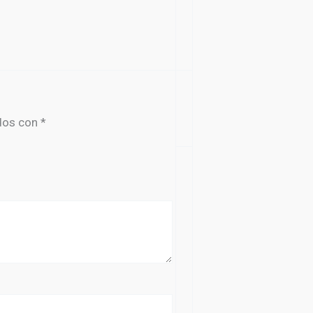
dos con
*