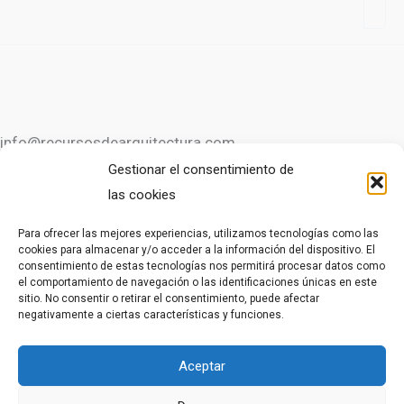
info@recursosdearquitectura.com
Gestionar el consentimiento de
las cookies
OTROS RECURSOS
Para ofrecer las mejores experiencias, utilizamos tecnologías como las
cookies para almacenar y/o acceder a la información del dispositivo. El
consentimiento de estas tecnologías nos permitirá procesar datos como
CURSO DE AUTOCAD GRATIS
el comportamiento de navegación o las identificaciones únicas en este
CURSO DE AUTOCAD EN VÍDEOS
sitio. No consentir o retirar el consentimiento, puede afectar
negativamente a ciertas características y funciones.
LEGAL
Aceptar