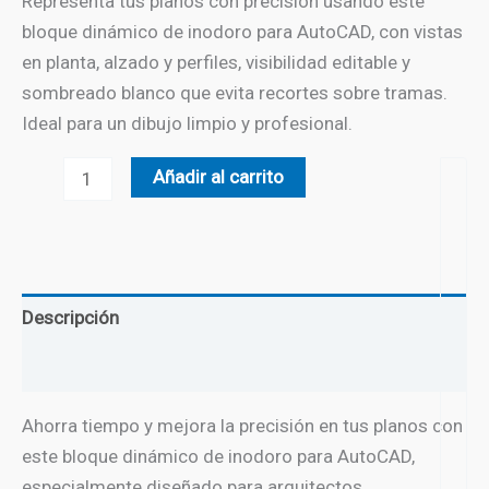
Representa tus planos con precisión usando este
bloque dinámico de inodoro para AutoCAD, con vistas
en planta, alzado y perfiles, visibilidad editable y
sombreado blanco que evita recortes sobre tramas.
Ideal para un dibujo limpio y profesional.
Inodoro
Añadir al carrito
con
diferentes
vistas
-
Descripción
02
cantidad
Valoraciones (0)
Ahorra tiempo y mejora la precisión en tus planos con
este bloque dinámico de inodoro para AutoCAD,
especialmente diseñado para arquitectos,