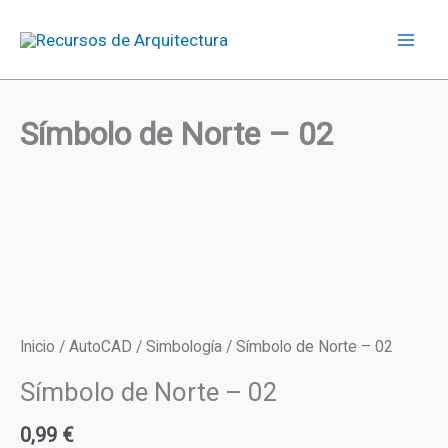
Ir
Norte
al
-
contenido
02
cantidad
Símbolo de Norte – 02
Inicio
/
AutoCAD
/
Simbología
/ Símbolo de Norte – 02
Símbolo de Norte – 02
0,99
€