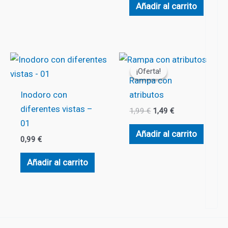
Añadir al carrito
¡Oferta!
¡Oferta!
Rampa con
Inodoro con
atributos
diferentes vistas –
El
El
1,99
€
1,49
€
precio
precio
01
original
actual
Añadir al carrito
0,99
€
era:
es:
1,99 €.
1,49 €.
Añadir al carrito