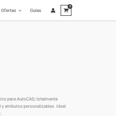
Norte
Ofertas
Guías
-
03
cantidad
mico para AutoCAD, totalmente
d y atributos personalizables. Ideal
.