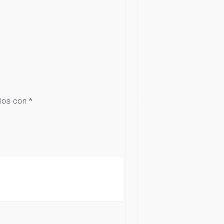
dos con
*