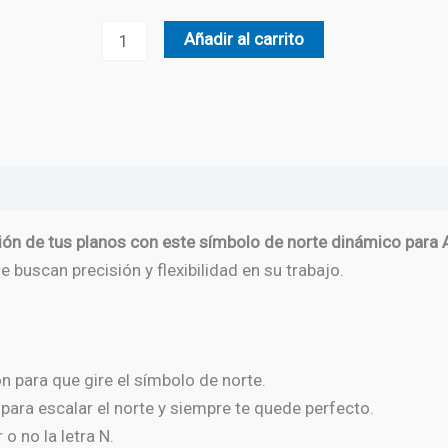
Símbolo
Añadir al carrito
de
Norte
-
03
cantidad
ión de tus planos con este símbolo de norte dinámico par
e buscan precisión y flexibilidad en su trabajo.
n para que gire el símbolo de norte.
para escalar el norte y siempre te quede perfecto.
 o no la letra N.