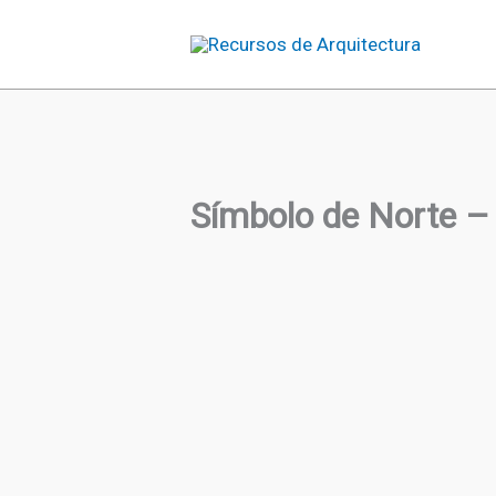
Ir
al
contenido
Símbolo de Norte –