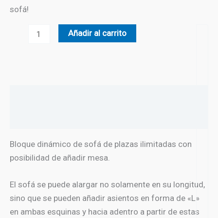
sofá!
Sofá
Añadir al carrito
editable
con
mesa
cantidad
Descripción
Valoraciones (0)
Bloque dinámico de sofá de plazas ilimitadas con
posibilidad de añadir mesa.
El sofá se puede alargar no solamente en su longitud,
sino que se pueden añadir asientos en forma de «L»
en ambas esquinas y hacia adentro a partir de estas