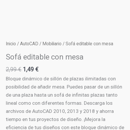
Inicio
/
AutoCAD
/
Mobiliario
/ Sofá editable con mesa
Sofá editable con mesa
El
El
2,99
€
1,49
€
precio
precio
Bloque dinámico de sillón de plazas ilimitadas con
original
actual
posibilidad de añadir mesa. Puedes pasar de un sillón
era:
es:
de una plaza hasta un sofá de infinitas plazas tanto
2,99 €.
1,49 €.
lineal como con diferentes formas. Descarga los
archivos de AutoCAD 2010, 2013 y 2018 y ahorra
tiempo en tus proyectos de diseño. ¡Mejora la
eficiencia de tus diseños con este bloque dinámico de