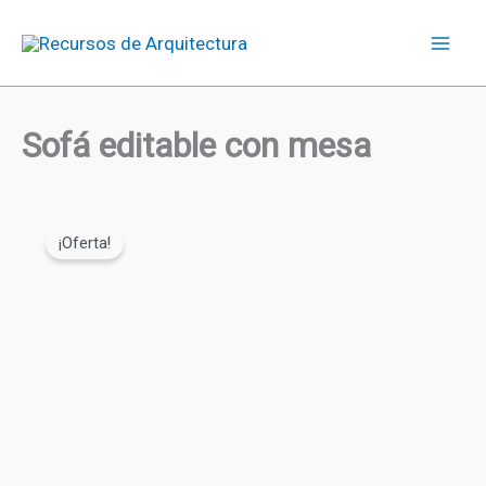
Ir
con
al
mesa
contenido
cantidad
Sofá editable con mesa
¡Oferta!