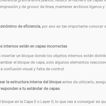
coherencia gráfica entre planos, reducir el número de capas 
e impresión y de grosor de línea, mantener archivos ligeros y
 sinónimo de eficiencia
, por eso es tan importante conocer 
os internos están en capas incorrectas
 insertar un bloque donde los objetos internos están distri
cambiar el bloque de capa, solo algunos elementos reacci
ra confusión visual y falta de control.
sar la estructura interna del bloque
antes de utilizarlo, ase
responden a tu estándar de capas.
 bloque en la Capa 0 o Layer 0, lo que vas a conseguir es 