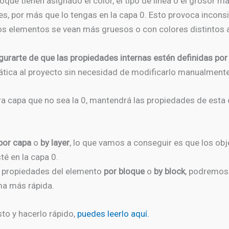
oque tienen asignado el color, el tipo de línea o el grosor 
s, por más que lo tengas en la capa 0. Esto provoca inconsis
nos elementos se vean más gruesos o con colores distintos 
gurarte de que las propiedades internas estén definidas por
tica al proyecto sin necesidad de modificarlo manualmente
tra capa que no sea la 0, mantendrá las propiedades de est
por capa
o
by layer
, lo que vamos a conseguir es que los obj
té en la capa 0.
s propiedades del elemento
por bloque
o
by block
, podremos
rma más rápida.
to y hacerlo rápido,
puedes leerlo aquí.