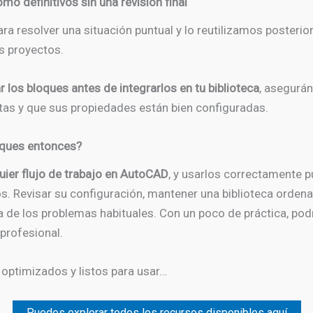
o definitivos sin una revisión final
a resolver una situación puntual y lo reutilizamos posterio
s proyectos.
 los bloques antes de integrarlos en tu biblioteca
, asegurá
ctas y que sus propiedades están bien configuradas.
oques entonces?
uier flujo de trabajo en AutoCAD
, y usarlos correctamente 
anos. Revisar su configuración, mantener una biblioteca orde
a de los problemas habituales. Con un poco de práctica, pod
profesional.
, optimizados y listos para usar…
Puedes explorar todos los recursos disponibles aquí