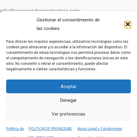
info@recursosdearquitectura.com
Gestionar el consentimiento de
las cookies
OTROS RECURSOS
Para ofrecer las mejores experiencias, utilizamos tecnologías como las
cookies para almacenar y/o acceder a la información del dispositivo. El
consentimiento de estas tecnologías nos permitirá procesar datos como
CURSO DE AUTOCAD GRATIS
el comportamiento de navegación o las identificaciones únicas en este
CURSO DE AUTOCAD EN VÍDEOS
sitio. No consentir o retirar el consentimiento, puede afectar
negativamente a ciertas características y funciones.
LEGAL
Aceptar
AVISO LEGAL
Denegar
POLÍTICA DE PRIVACIDAD
Ver preferencias
POLÍTICA DE COOKIES
Política de
POLÍTICA DE PRIVACIDAD
Aviso Legal y Condiciones