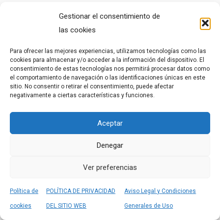
Errores frecuentes al usar bloques en
Gestionar el consentimiento de
AutoCAD y cómo evitarlos fácilmente.
las cookies
Para ofrecer las mejores experiencias, utilizamos tecnologías como las
Leer más »
cookies para almacenar y/o acceder a la información del dispositivo. El
consentimiento de estas tecnologías nos permitirá procesar datos como
el comportamiento de navegación o las identificaciones únicas en este
sitio. No consentir o retirar el consentimiento, puede afectar
negativamente a ciertas características y funciones.
Aceptar
Denegar
info@recursosdearquitectura.com
Ver preferencias
Política de
POLÍTICA DE PRIVACIDAD
Aviso Legal y Condiciones
cookies
DEL SITIO WEB
Generales de Uso
OTROS RECURSOS